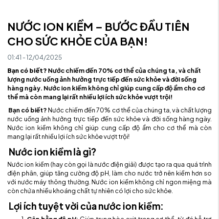
NƯỚC ION KIỀM – BƯỚC ĐẦU TIÊN
CHO SỨC KHỎE CỦA BẠN!
01:41 - 12/04/2025
Bạn có biết?
Nước chiếm đến 70% cơ thể của chúng ta, và chất
lượng nước uống ảnh hưởng trực tiếp đến sức khỏe và đời sống
hàng ngày. Nước ion kiềm không chỉ giúp cung cấp độ ẩm cho cơ
thể mà còn mang lại rất nhiều lợi ích sức khỏe vượt trội!
Bạn có biết?
Nước chiếm đến 70% cơ thể của chúng ta, và chất lượng
nước uống ảnh hưởng trực tiếp đến sức khỏe và đời sống hàng ngày.
Nước ion kiềm không chỉ giúp cung cấp độ ẩm cho cơ thể mà còn
mang lại rất nhiều lợi ích sức khỏe vượt trội!
Nước ion kiềm là gì?
Nước ion kiềm (hay còn gọi là nước điện giải) được tạo ra qua quá trình
điện phân, giúp tăng cường độ pH, làm cho nước trở nên kiềm hơn so
với nước máy thông thường. Nước ion kiềm không chỉ ngon miệng mà
còn chứa nhiều khoáng chất tự nhiên có lợi cho sức khỏe.
Lợi ích tuyệt vời của nước ion kiềm:
Cân bằng độ pH
: Giúp trung hòa axit trong cơ thể, từ đó hỗ trợ