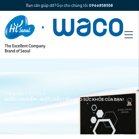
Bạn cần giúp đỡ? Gọi cho chúng tôi
0966858558
Trang chủ
Tin tức
NƯỚC ION KIỀM – BƯỚC ĐẦU TIÊN CHO SỨC KHỎE CỦA BẠN!