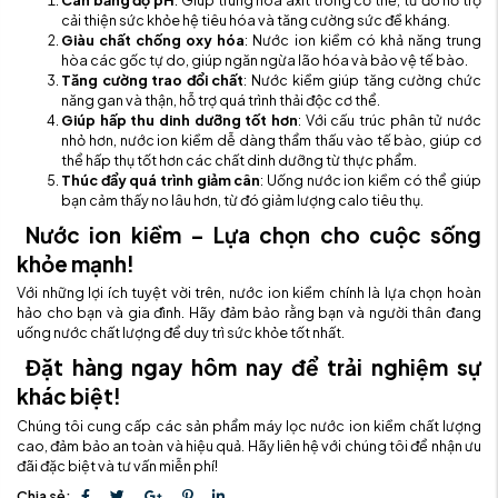
cải thiện sức khỏe hệ tiêu hóa và tăng cường sức đề kháng.
Giàu chất chống oxy hóa
: Nước ion kiềm có khả năng trung
hòa các gốc tự do, giúp ngăn ngừa lão hóa và bảo vệ tế bào.
Tăng cường trao đổi chất
: Nước kiềm giúp tăng cường chức
năng gan và thận, hỗ trợ quá trình thải độc cơ thể.
Giúp hấp thu dinh dưỡng tốt hơn
: Với cấu trúc phân tử nước
nhỏ hơn, nước ion kiềm dễ dàng thẩm thấu vào tế bào, giúp cơ
thể hấp thụ tốt hơn các chất dinh dưỡng từ thực phẩm.
Thúc đẩy quá trình giảm cân
: Uống nước ion kiềm có thể giúp
bạn cảm thấy no lâu hơn, từ đó giảm lượng calo tiêu thụ.
Nước ion kiềm – Lựa chọn cho cuộc sống
khỏe mạnh!
Với những lợi ích tuyệt vời trên, nước ion kiềm chính là lựa chọn hoàn
hảo cho bạn và gia đình. Hãy đảm bảo rằng bạn và người thân đang
uống nước chất lượng để duy trì sức khỏe tốt nhất.
Đặt hàng ngay hôm nay để trải nghiệm sự
khác biệt!
Chúng tôi cung cấp các sản phẩm máy lọc nước ion kiềm chất lượng
cao, đảm bảo an toàn và hiệu quả. Hãy liên hệ với chúng tôi để nhận ưu
đãi đặc biệt và tư vấn miễn phí!
Chia sẻ: