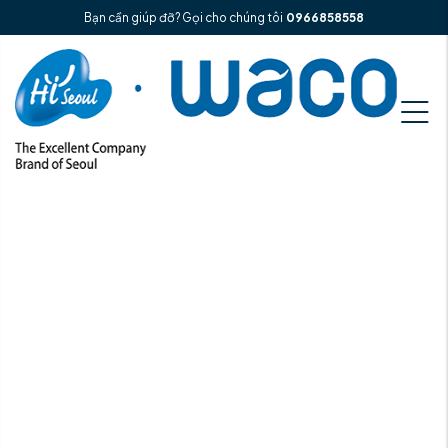
Bạn cần giúp đỡ? Gọi cho chúng tôi
0966858558
Trang chủ
Máy lọc nước RO/UF