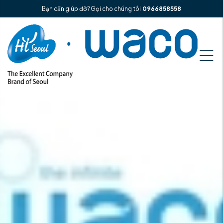
Bạn cần giúp đỡ? Gọi cho chúng tôi
0966858558