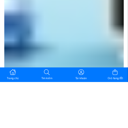
0
Trang chủ
Tìm kiếm
Tài khoản
Giỏ hàng (
)