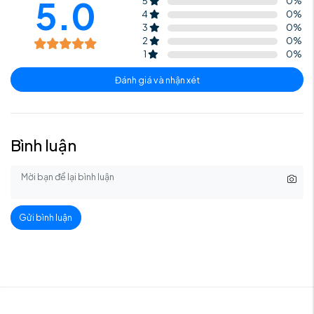
5.0
5
0
%
4
0
%
3
0
%
2
0
%
1
0
%
Đánh giá và nhận xét
Bình luận
Gửi bình luận