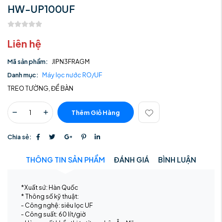
HW-UP100UF
Liên hệ
Mã sản phẩm:
JIPN3FRAGM
Danh mục:
Máy lọc nước RO/UF
TREO TƯỜNG, ĐỂ BÀN
Thêm Giỏ Hàng
Chia sẻ:
THÔNG TIN SẢN PHẨM
ĐÁNH GIÁ
BÌNH LUẬN
*Xuất sứ: Hàn Quốc
* Thông số kỹ thuật:
- Công nghệ: siêu lọc UF
- Công suất: 60 lít/giờ