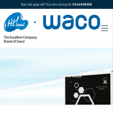
Bạn cần giúp đỡ? Gọi cho chúng tôi
0966858558
Trang chủ
Máy lọc nước RO/UF
HW-UP100UF