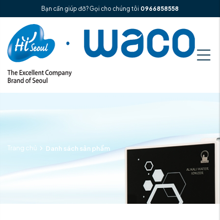
Bạn cần giúp đỡ? Gọi cho chúng tôi
0966858558
Trang chủ
Danh sách sản phẩm