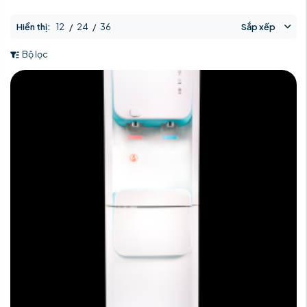
Hiển thị:
12
/
24
/
36
Sắp xếp
Bộ lọc