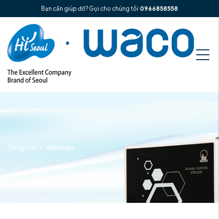
Bạn cần giúp đỡ? Gọi cho chúng tôi
0966858558
Trang chủ
Giới thiệu